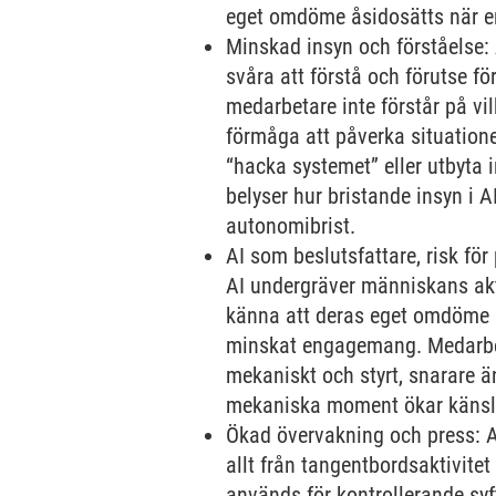
eget omdöme åsidosätts när e
Minskad insyn och förståelse: 
svåra att förstå och förutse f
medarbetare inte förstår på vi
förmåga att påverka situatione
“hacka systemet” eller utbyta 
belyser hur bristande insyn i A
autonomibrist.
AI som beslutsfattare, risk för 
AI undergräver människans akt
känna att deras eget omdöme in
minskat engagemang. Medarbeta
mekaniskt och styrt, snarare än
mekaniska moment ökar känsla
Ökad övervakning och press: A
allt från tangentbordsaktivite
används för kontrollerande syf