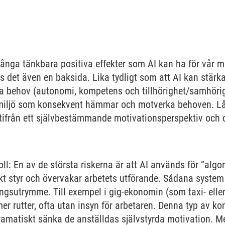
 många tänkbara positiva effekter som AI kan ha för vår m
ns det även en baksida. Lika tydligt som att AI kan stärk
ska behov (autonomi, kompetens och tillhörighet/samhörig
n miljö som konsekvent hämmar och motverka behoven. Lå
utifrån ett självbestämmande motivationsperspektiv och 
oll: En av de största riskerna är att AI används för ”al
t styr och övervakar arbetets utförande. Sådana system 
gsutrymme. Till exempel i gig-ekonomin (som taxi- eller
r rutter, ofta utan insyn för arbetaren. Denna typ av ko
matiskt sänka de anställdas självstyrda motivation. M