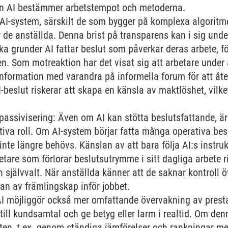
n AI bestämmer arbetstempot och metoderna.
AI-system, särskilt de som bygger på komplexa algoritme
ör de anställda. Denna brist på transparens kan i sig u
lka grunder AI fattar beslut som påverkar deras arbete, f
n. Som motreaktion har det visat sig att arbetare under 
information med varandra på informella forum för att åte
I-beslut riskerar att skapa en känsla av maktlöshet, vilk
passivisering: Även om AI kan stötta beslutsfattande, är de
iva roll. Om AI-system börjar fatta många operativa be
te längre behövs. Känslan av att bara följa AI:s instrukt
re som förlorar beslutsutrymme i sitt dagliga arbete ri
 självvalt. När anställda känner att de saknar kontroll ö
n av främlingskap inför jobbet.
I möjliggör också mer omfattande övervakning av presta
t till kundsamtal och ge betyg eller larm i realtid. Om d
ten, t.ex. genom ständiga jämförelser och rankningar mell