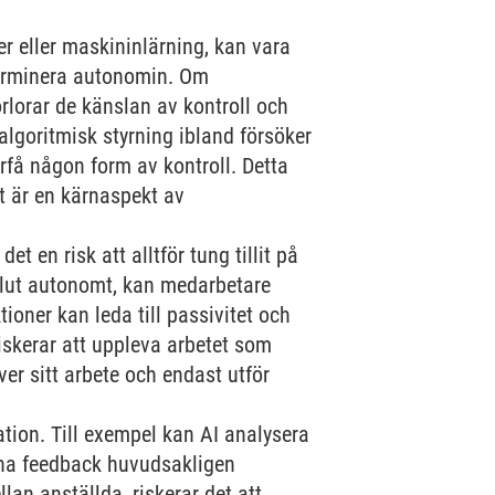
r eller maskininlärning, kan vara
nderminera autonomin. Om
örlorar de känslan av kontroll och
algoritmisk styrning ibland försöker
rfå någon form av kontroll. Detta
et är en kärnaspekt av
t en risk att alltför tung tillit på
slut autonomt, kan medarbetare
ioner kan leda till passivitet och
skerar att uppleva arbetet som
ver sitt arbete och endast utför
tion. Till exempel kan AI analysera
enna feedback huvudsakligen
an anställda, riskerar det att