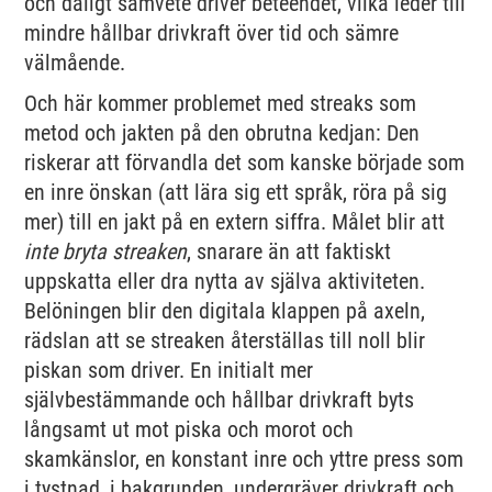
och dåligt samvete driver beteendet, vilka leder till
mindre hållbar drivkraft över tid och sämre
välmående.
Och här kommer problemet med streaks som
metod och jakten på den obrutna kedjan: Den
riskerar att förvandla det som kanske började som
en inre önskan (att lära sig ett språk, röra på sig
mer) till en jakt på en extern siffra. Målet blir att
inte bryta streaken
, snarare än att faktiskt
uppskatta eller dra nytta av själva aktiviteten.
Belöningen blir den digitala klappen på axeln,
rädslan att se streaken återställas till noll blir
piskan som driver. En initialt mer
självbestämmande och hållbar drivkraft byts
långsamt ut mot piska och morot och
skamkänslor, en konstant inre och yttre press som
i tystnad, i bakgrunden, undergräver drivkraft och