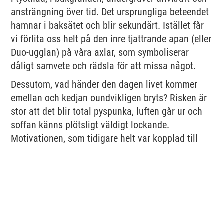
ansträngning över tid. Det ursprungliga beteendet
hamnar i baksätet och blir sekundärt. Istället får
vi förlita oss helt på den inre tjattrande apan (eller
Duo-ugglan) på våra axlar, som symboliserar
dåligt samvete och rädsla för att missa något.
Dessutom, vad händer den dagen livet kommer
emellan och kedjan oundvikligen bryts? Risken är
stor att det blir total pyspunka, luften går ur och
soffan känns plötsligt väldigt lockande.
Motivationen, som tidigare helt var kopplad till
den obrutna streak-siffran, störtdyker.
Streaken göder ett kortsiktigt "allt-eller-inget"-
tänkande
Streaks kan också göda ett ganska osunt "allt-
eller-inget"-tänkande. Antingen är du "perfekt" och