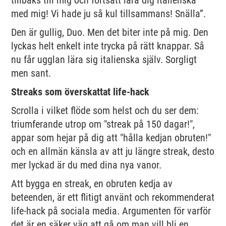
med mig! Vi hade ju så kul tillsammans! Snälla”.
Den är gullig, Duo. Men det biter inte på mig. Den
lyckas helt enkelt inte trycka på rätt knappar. Så
nu får ugglan lära sig italienska själv. Sorgligt
men sant.
Streaks som överskattat life-hack
Scrolla i vilket flöde som helst och du ser dem:
triumferande utrop om "streak på 150 dagar!",
appar som hejar på dig att "hålla kedjan obruten!"
och en allmän känsla av att ju längre streak, desto
mer lyckad är du med dina nya vanor.
Att bygga en streak, en obruten kedja av
beteenden, är ett flitigt använt och rekommenderat
life-hack på sociala media. Argumenten för varför
det är en säker väg att gå om man vill bli en